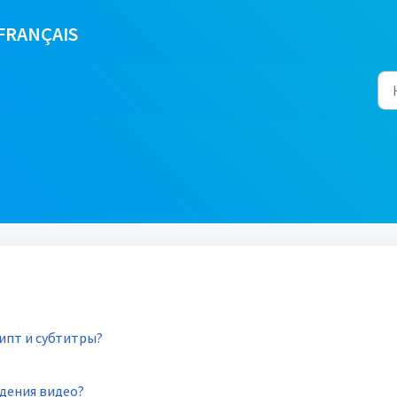
FRANÇAIS
ипт и субтитры?
дения видео?