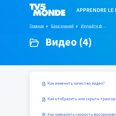
Переход к главному содержимому
APPRENDRE LE 
Главная
База знаний
Изучайте французский язык с TV5MONDE
Видео (4)
Как изменить качество видео?
Как отобразить или скрыть транскр
Как замедлить скорость воспроизве