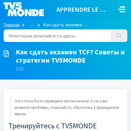
Переход к главному содержимому
APPRENDRE LE FRANÇAIS
Главная
...
Как сдать экзамен TCF? Советы и стратегии TV5MONDE
Как сдать экзамен TCF? Советы и
стратегии TV5MONDE
TCF
Эта статья была переведена автоматически. Если у вас
возникли проблемы, пожалуйста, обратитесь к французской
версии.
Тренируйтесь с TV5MONDE